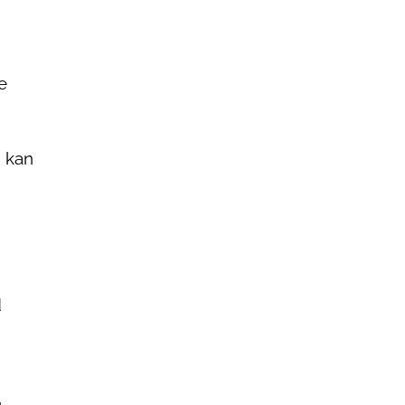
e
, kan
d