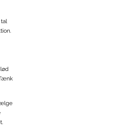
tal
tion.
blød
 Tænk
vælge
e
t.