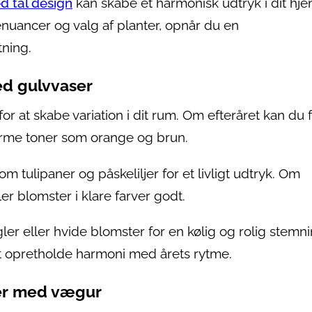
 tal design
kan skabe et harmonisk udtryk i dit hje
enuancer og valg af planter, opnår du en
ning.
d gulvvaser
for at skabe variation i dit rum. Om efteråret kan du 
rme toner som orange og brun.
om tulipaner og påskeliljer for et livligt udtryk. Om
 blomster i klare farver godt.
er eller hvide blomster for en kølig og rolig stemni
at opretholde harmoni med årets rytme.
er med vægur