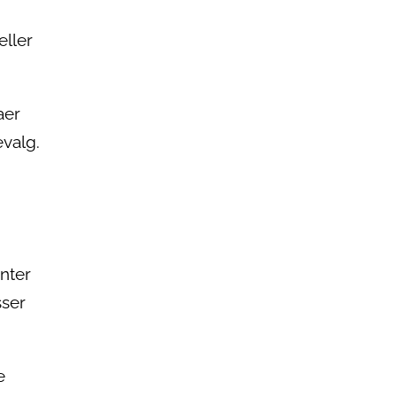
eller
aer
evalg.
anter
sser
e