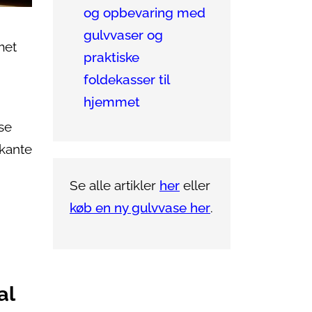
og opbevaring med
gulvvaser og
met
praktiske
foldekasser til
hjemmet
se
rkante
Se alle artikler
her
eller
,
køb en ny gulvvase her
.
al