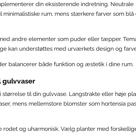
mplementerer din eksisterende indretning. Neutrale
til minimalistiske rum, mens stærkere farver som blå 
l med andre elementer som puder eller tæpper. Tem
ntage kan understøttes med urværkets design og farv
er balancerer både funktion og æstetik i dine rum.
l gulvvaser
størrelse til din gulvvase. Langstrakte eller høje pl
aser, mens mellemstore blomster som hortensia pa
e rodet og uharmonisk. Vælg planter med forskellig