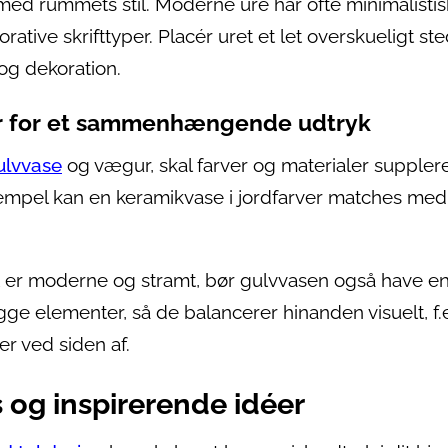
d rummets stil. Moderne ure har ofte minimalistis
ative skrifttyper. Placér uret et let overskueligt ste
og dekoration.
r for et sammenhængende udtryk
ulvvase
og vægur, skal farver og materialer suppler
empel kan en keramikvase i jordfarver matches med 
t er moderne og stramt, bør gulvvasen også have e
gge elementer, så de balancerer hinanden visuelt, f.
r ved siden af.
s og inspirerende idéer