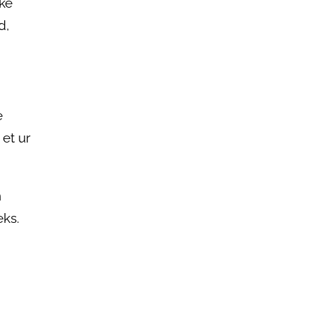
ke
d,
e
et ur
n
eks.